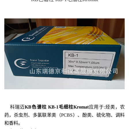
科瑞迈
KB色谱柱 KB-1毛细柱Kromat
应用于:烃类，农
药，杀虫剂、多氯联苯类（PCBS）、酚类、硫化物、调料
和香料。